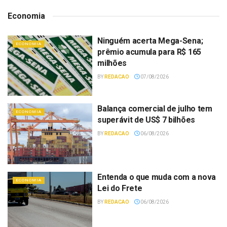
Economia
Ninguém acerta Mega-Sena;
ECONOMIA
prêmio acumula para R$ 165
milhões
BY
REDACAO
07/08/2026
Balança comercial de julho tem
ECONOMIA
superávit de US$ 7 bilhões
BY
REDACAO
06/08/2026
Entenda o que muda com a nova
ECONOMIA
Lei do Frete
BY
REDACAO
06/08/2026